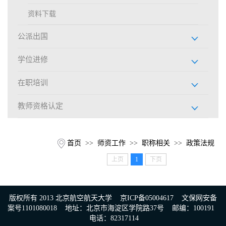
交流中心
资料下载
党风廉政
公派出国
图片新闻
学位进修
在职培训
教师资格认定
首页
>>
师资工作
>>
职称相关
>>
政策法规
上页
1
下页
版权所有 2013 北京航空航天大学 京ICP备05004617 文保网安备
案号1101080018 地址：北京市海淀区学院路37号 邮编：100191
电话：82317114